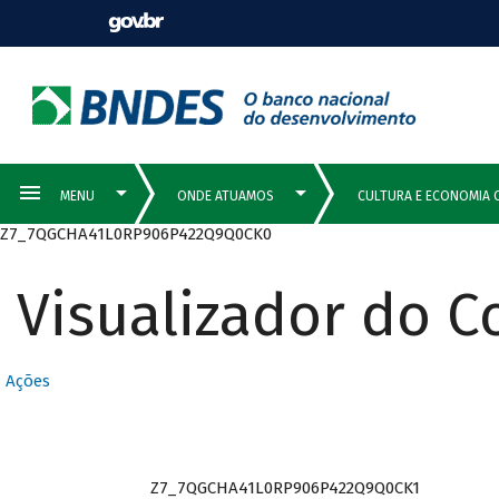
Z7_7QGCHA41L0RP906P422Q9Q0CK0
Visualizador do 
Ações
Z7_7QGCHA41L0RP906P422Q9Q0CK1