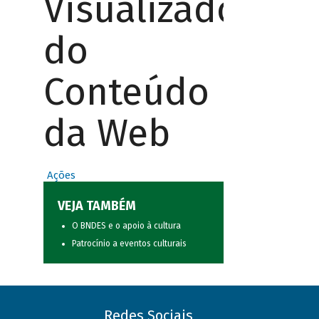
Visualizador
do
Conteúdo
da Web
Ações
VEJA TAMBÉM
O BNDES e o apoio à cultura
Patrocínio a eventos culturais
Redes Sociais