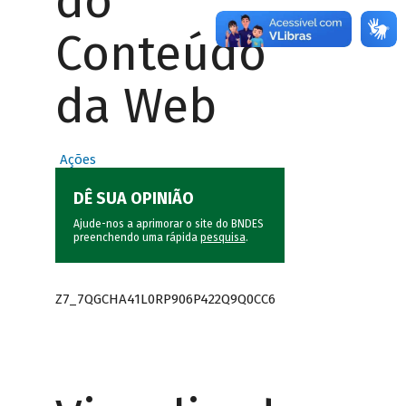
do
Conteúdo
da Web
Ações
DÊ SUA OPINIÃO
Ajude-nos a aprimorar o site do BNDES
preenchendo uma rápida
pesquisa
.
Z7_7QGCHA41L0RP906P422Q9Q0CC6