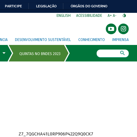
PARTICIPE
LEGISLAÇÃO
ÓRGÃOS DO GOVERNO
⁣
ENGLISH
ACESSIBILIDADE
A+
A-
NCIA
DESENVOLVIMENTO SUSTENTÁVEL
CONHECIMENTO
IMPRENSA
Busca
Z7_7QGCHA41L0RP906P422Q9Q0CK7