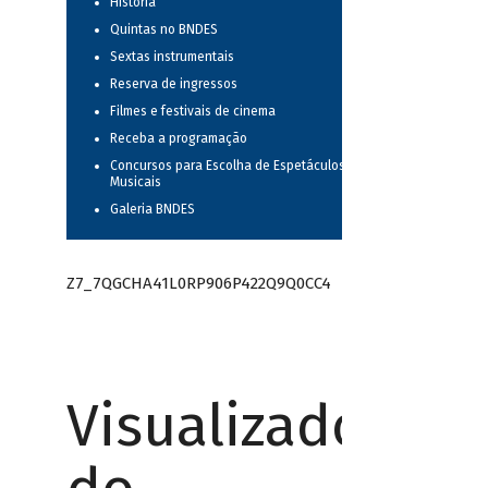
História
Quintas no BNDES
Sextas instrumentais
Reserva de ingressos
Filmes e festivais de cinema
Receba a programação
Concursos para Escolha de Espetáculos
Musicais
Galeria BNDES
Z7_7QGCHA41L0RP906P422Q9Q0CC4
Visualizador