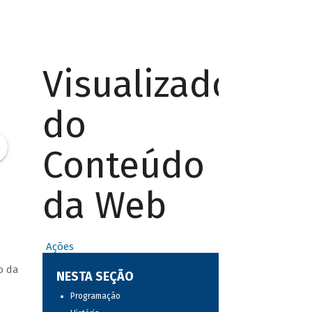
Visualizador
do
Conteúdo
da Web
Ações
o da
NESTA SEÇÃO
Programação