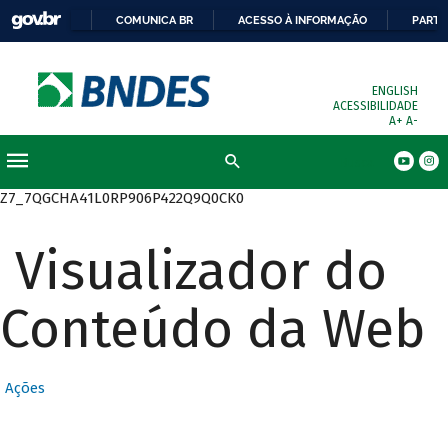
COMUNICA BR
ACESSO À INFORMAÇÃO
PARTI
ENGLISH
ACESSIBILIDADE
A+
A-
Busca
Z7_7QGCHA41L0RP906P422Q9Q0CK0
Visualizador do
Conteúdo da Web
Ações