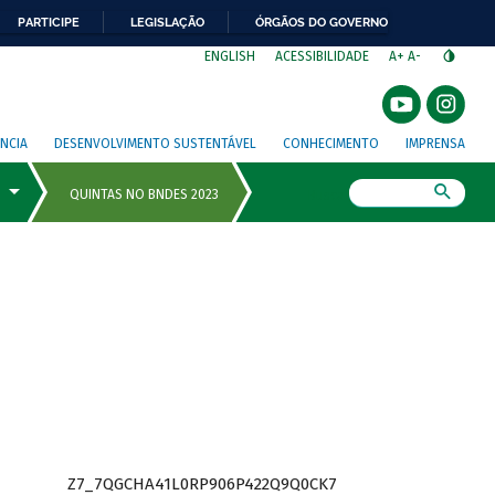
PARTICIPE
LEGISLAÇÃO
ÓRGÃOS DO GOVERNO
⁣
ENGLISH
ACESSIBILIDADE
A+
A-
NCIA
DESENVOLVIMENTO SUSTENTÁVEL
CONHECIMENTO
IMPRENSA
Busca
Z7_7QGCHA41L0RP906P422Q9Q0CK7