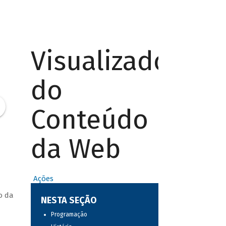
Visualizador
do
Conteúdo
da Web
Ações
o da
NESTA SEÇÃO
Programação