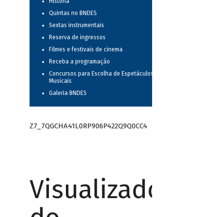
História
Quintas no BNDES
Sextas instrumentais
Reserva de ingressos
Filmes e festivais de cinema
Receba a programação
Concursos para Escolha de Espetáculos
Musicais
Galeria BNDES
Z7_7QGCHA41L0RP906P422Q9Q0CC4
Visualizador