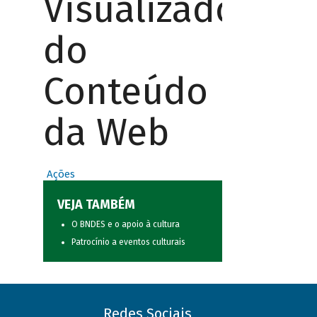
Visualizador
do
Conteúdo
da Web
Ações
VEJA TAMBÉM
O BNDES e o apoio à cultura
Patrocínio a eventos culturais
Redes Sociais