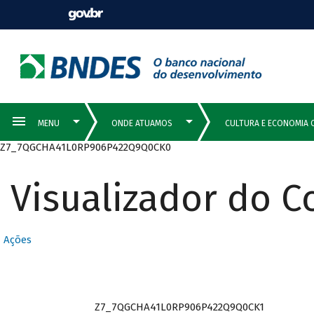
Z7_7QGCHA41L0RP906P422Q9Q0CK0
Visualizador do 
Ações
Z7_7QGCHA41L0RP906P422Q9Q0CK1