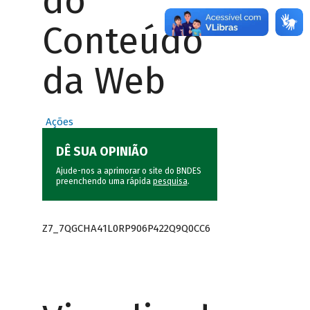
do
Conteúdo
da Web
Ações
DÊ SUA OPINIÃO
Ajude-nos a aprimorar o site do BNDES
preenchendo uma rápida
pesquisa
.
Z7_7QGCHA41L0RP906P422Q9Q0CC6