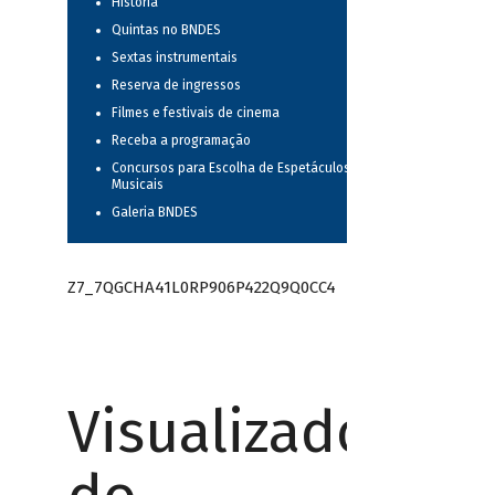
História
Quintas no BNDES
Sextas instrumentais
Reserva de ingressos
Filmes e festivais de cinema
Receba a programação
Concursos para Escolha de Espetáculos
Musicais
Galeria BNDES
Z7_7QGCHA41L0RP906P422Q9Q0CC4
Visualizador