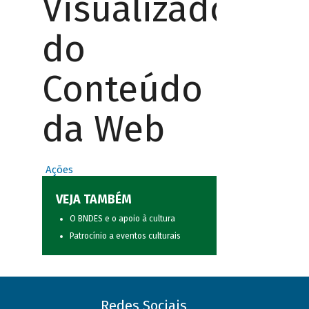
Visualizador
do
Conteúdo
da Web
Ações
VEJA TAMBÉM
O BNDES e o apoio à cultura
Patrocínio a eventos culturais
Redes Sociais