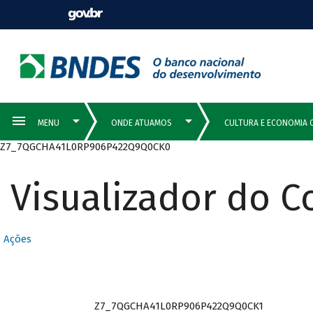
Z7_7QGCHA41L0RP906P422Q9Q0CK0
Visualizador do 
Ações
Z7_7QGCHA41L0RP906P422Q9Q0CK1