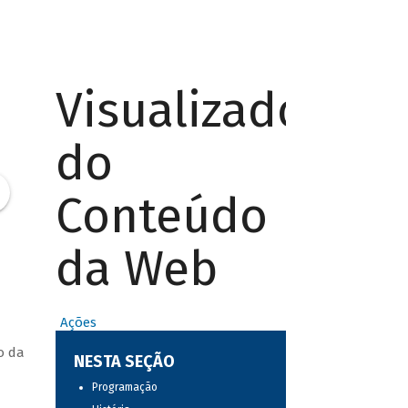
Visualizador
do
Conteúdo
da Web
Ações
o da
NESTA SEÇÃO
Programação