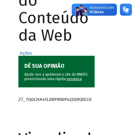
do
Conteúdo
da Web
Ações
DÊ SUA OPINIÃO
Ajude-nos a aprimorar o site do BNDES
preenchendo uma rápida
pesquisa
.
Z7_7QGCHA41L0RP906P422Q9Q0CC6