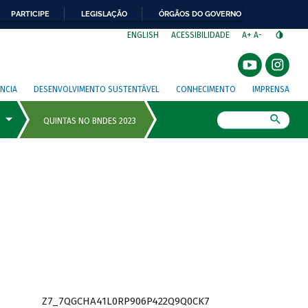
PARTICIPE
LEGISLAÇÃO
ÓRGÃOS DO GOVERNO
⁣
ENGLISH
ACESSIBILIDADE
A+
A-
NCIA
DESENVOLVIMENTO SUSTENTÁVEL
CONHECIMENTO
IMPRENSA
Busca
Z7_7QGCHA41L0RP906P422Q9Q0CK7