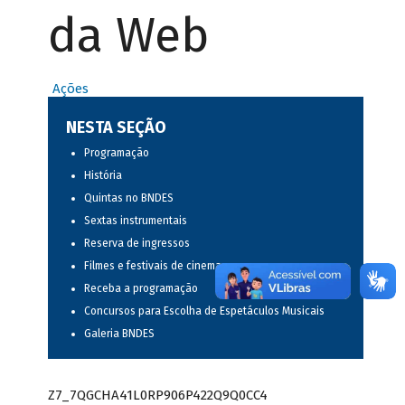
da Web
Ações
NESTA SEÇÃO
Programação
História
Quintas no BNDES
Sextas instrumentais
Reserva de ingressos
Filmes e festivais de cinema
Receba a programação
Concursos para Escolha de Espetáculos Musicais
Galeria BNDES
Z7_7QGCHA41L0RP906P422Q9Q0CC4