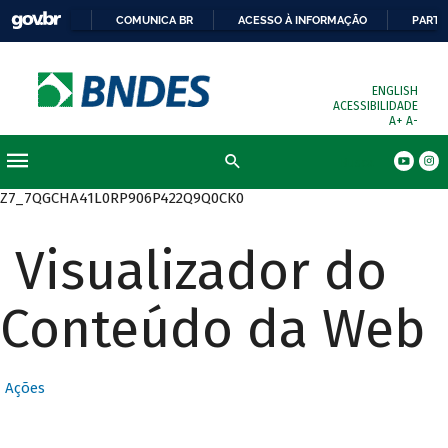
COMUNICA BR
ACESSO À INFORMAÇÃO
PARTI
ENGLISH
ACESSIBILIDADE
A+
A-
Busca
Z7_7QGCHA41L0RP906P422Q9Q0CK0
Visualizador do
Conteúdo da Web
Ações