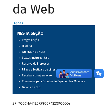
da Web
Ações
NESTA SEÇÃO
Programação
História
Quintas no BNDES
Sextas instrumentais
Reserva de ingressos
Filmes e festivais de cinema
Receba a programação
Concursos para Escolha de Espetáculos Musicais
Galeria BNDES
Z7_7QGCHA41L0RP906P422Q9Q0CC4