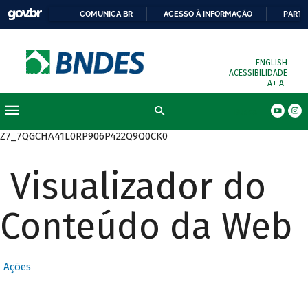
COMUNICA BR
ACESSO À INFORMAÇÃO
PARTI
ENGLISH
ACESSIBILIDADE
A+
A-
Busca
Z7_7QGCHA41L0RP906P422Q9Q0CK0
Visualizador do
Conteúdo da Web
Ações