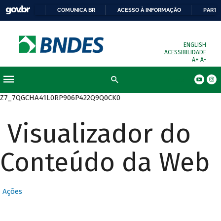
COMUNICA BR
ACESSO À INFORMAÇÃO
PARTI
ENGLISH
ACESSIBILIDADE
A+
A-
Busca
Z7_7QGCHA41L0RP906P422Q9Q0CK0
Visualizador do
Conteúdo da Web
Ações