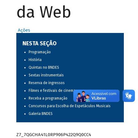
da Web
Ações
NESTA SEÇÃO
Programação
História
Quintas no BNDES
Sextas instrumentais
Reserva de ingressos
Filmes e festivais de cinema
Receba a programação
Concursos para Escolha de Espetáculos Musicais
Galeria BNDES
Z7_7QGCHA41L0RP906P422Q9Q0CC4