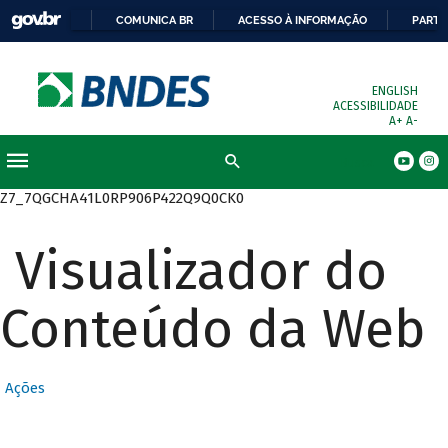
COMUNICA BR
ACESSO À INFORMAÇÃO
PARTI
ENGLISH
ACESSIBILIDADE
A+
A-
Busca
Z7_7QGCHA41L0RP906P422Q9Q0CK0
Visualizador do
Conteúdo da Web
Ações