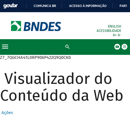
COMUNICA BR
ACESSO À INFORMAÇÃO
PARTI
ENGLISH
ACESSIBILIDADE
A+
A-
Busca
Z7_7QGCHA41L0RP906P422Q9Q0CK0
Visualizador do
Conteúdo da Web
Ações