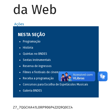
da Web
Ações
NESTA SEÇÃO
Programação
História
Quintas no BNDES
Sextas instrumentais
Reserva de ingressos
Filmes e festivais de cinema
Receba a programação
Concursos para Escolha de Espetáculos Musicais
Galeria BNDES
Z7_7QGCHA41L0RP906P422Q9Q0CC4