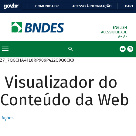
COMUNICA BR
ACESSO À INFORMAÇÃO
PARTI
ENGLISH
ACESSIBILIDADE
A+
A-
Busca
Z7_7QGCHA41L0RP906P422Q9Q0CK0
Visualizador do
Conteúdo da Web
Ações