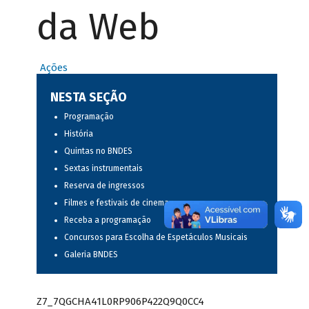
da Web
Ações
NESTA SEÇÃO
Programação
História
Quintas no BNDES
Sextas instrumentais
Reserva de ingressos
Filmes e festivais de cinema
Receba a programação
Concursos para Escolha de Espetáculos Musicais
Galeria BNDES
Z7_7QGCHA41L0RP906P422Q9Q0CC4