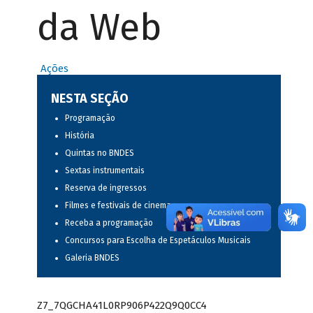
da Web
Ações
NESTA SEÇÃO
Programação
História
Quintas no BNDES
Sextas instrumentais
Reserva de ingressos
Filmes e festivais de cinema
Receba a programação
Concursos para Escolha de Espetáculos Musicais
Galeria BNDES
Z7_7QGCHA41L0RP906P422Q9Q0CC4