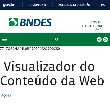
COMUNICA BR
ACESSO À INFORMAÇÃO
PARTI
ENGLISH
ACESSIBILIDADE
A+
A-
Busca
Z7_7QGCHA41L0RP906P422Q9Q0CK0
Visualizador do
Conteúdo da Web
Ações