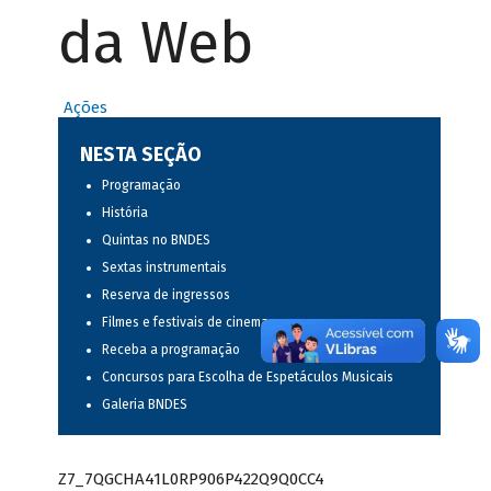
da Web
Ações
NESTA SEÇÃO
Programação
História
Quintas no BNDES
Sextas instrumentais
Reserva de ingressos
Filmes e festivais de cinema
Receba a programação
Concursos para Escolha de Espetáculos Musicais
Galeria BNDES
Z7_7QGCHA41L0RP906P422Q9Q0CC4