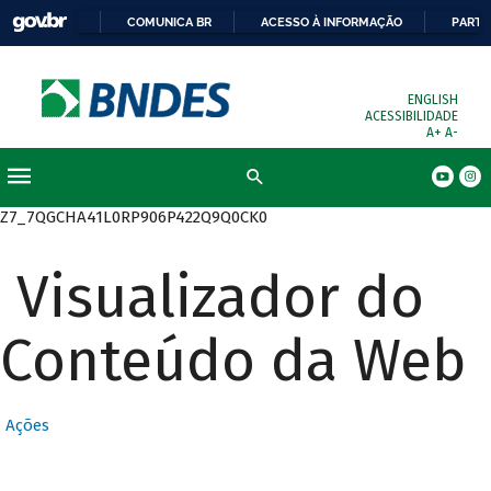
COMUNICA BR
ACESSO À INFORMAÇÃO
PARTI
ENGLISH
ACESSIBILIDADE
A+
A-
Busca
Z7_7QGCHA41L0RP906P422Q9Q0CK0
Visualizador do
Conteúdo da Web
Ações