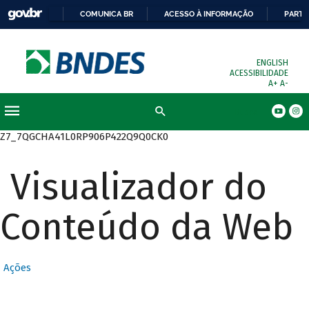
COMUNICA BR
ACESSO À INFORMAÇÃO
PARTI
ENGLISH
ACESSIBILIDADE
A+
A-
Busca
Z7_7QGCHA41L0RP906P422Q9Q0CK0
Visualizador do
Conteúdo da Web
Ações