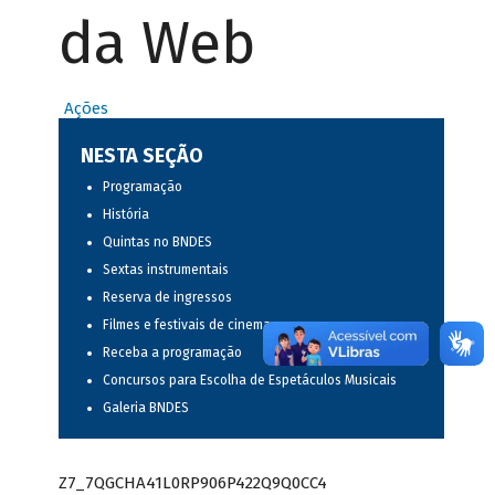
da Web
Ações
NESTA SEÇÃO
Programação
História
Quintas no BNDES
Sextas instrumentais
Reserva de ingressos
Filmes e festivais de cinema
Receba a programação
Concursos para Escolha de Espetáculos Musicais
Galeria BNDES
Z7_7QGCHA41L0RP906P422Q9Q0CC4