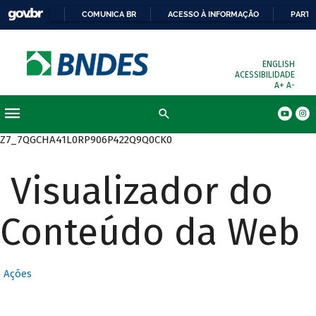
COMUNICA BR
ACESSO À INFORMAÇÃO
PARTI
ENGLISH
ACESSIBILIDADE
A+
A-
Busca
Z7_7QGCHA41L0RP906P422Q9Q0CK0
Visualizador do
Conteúdo da Web
Ações