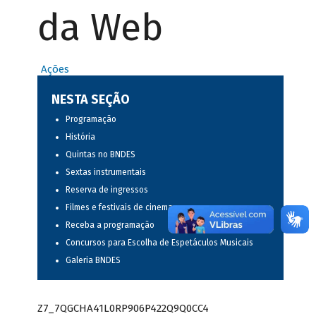
da Web
Ações
NESTA SEÇÃO
Programação
História
Quintas no BNDES
Sextas instrumentais
Reserva de ingressos
Filmes e festivais de cinema
Receba a programação
Concursos para Escolha de Espetáculos Musicais
Galeria BNDES
Z7_7QGCHA41L0RP906P422Q9Q0CC4