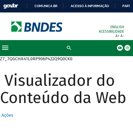
COMUNICA BR
ACESSO À INFORMAÇÃO
PARTI
ENGLISH
ACESSIBILIDADE
A+
A-
Busca
Z7_7QGCHA41L0RP906P422Q9Q0CK0
Visualizador do
Conteúdo da Web
Ações