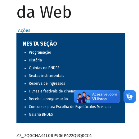
da Web
Ações
NESTA SEÇÃO
Programação
História
Quintas no BNDES
Sextas instrumentais
Reserva de ingressos
Filmes e festivais de cinema
Receba a programação
Concursos para Escolha de Espetáculos Musicais
Galeria BNDES
Z7_7QGCHA41L0RP906P422Q9Q0CC4