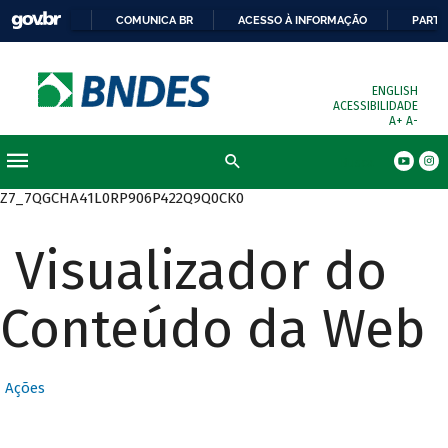
COMUNICA BR
ACESSO À INFORMAÇÃO
PARTI
ENGLISH
ACESSIBILIDADE
A+
A-
Busca
Z7_7QGCHA41L0RP906P422Q9Q0CK0
Visualizador do
Conteúdo da Web
Ações