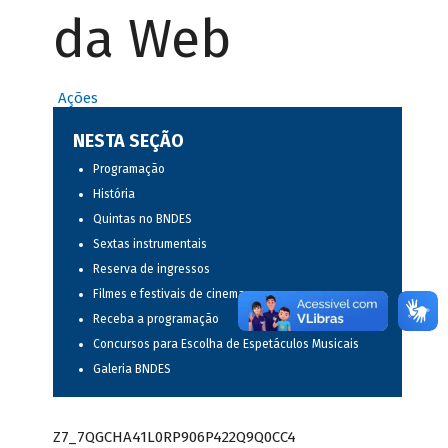
da Web
Ações
NESTA SEÇÃO
Programação
História
Quintas no BNDES
Sextas instrumentais
Reserva de ingressos
Filmes e festivais de cinema
Receba a programação
Concursos para Escolha de Espetáculos Musicais
Galeria BNDES
Z7_7QGCHA41L0RP906P422Q9Q0CC4