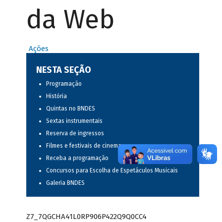
da Web
Ações
NESTA SEÇÃO
Programação
História
Quintas no BNDES
Sextas instrumentais
Reserva de ingressos
Filmes e festivais de cinema
Receba a programação
Concursos para Escolha de Espetáculos Musicais
Galeria BNDES
Z7_7QGCHA41L0RP906P422Q9Q0CC4