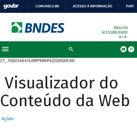
COMUNICA BR
ACESSO À INFORMAÇÃO
PARTI
ENGLISH
ACESSIBILIDADE
A+
A-
Busca
Z7_7QGCHA41L0RP906P422Q9Q0CK0
Visualizador do
Conteúdo da Web
Ações