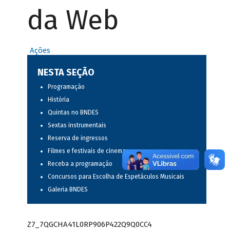
da Web
Ações
NESTA SEÇÃO
Programação
História
Quintas no BNDES
Sextas instrumentais
Reserva de ingressos
Filmes e festivais de cinema
Receba a programação
Concursos para Escolha de Espetáculos Musicais
Galeria BNDES
Z7_7QGCHA41L0RP906P422Q9Q0CC4