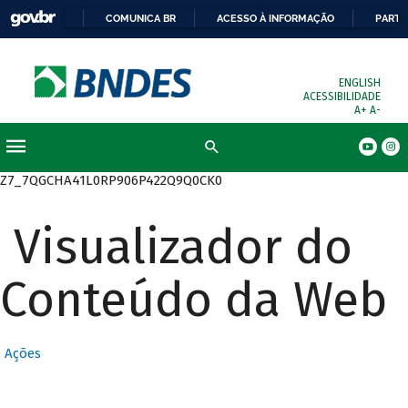
COMUNICA BR
ACESSO À INFORMAÇÃO
PARTI
ENGLISH
ACESSIBILIDADE
A+
A-
Busca
Z7_7QGCHA41L0RP906P422Q9Q0CK0
Visualizador do
Conteúdo da Web
Ações