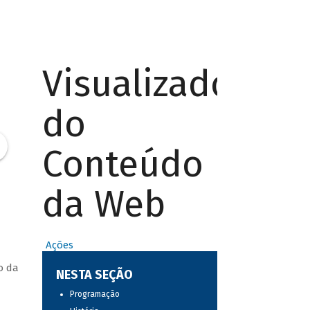
Visualizador
do
Conteúdo
da Web
Ações
o da
NESTA SEÇÃO
Programação