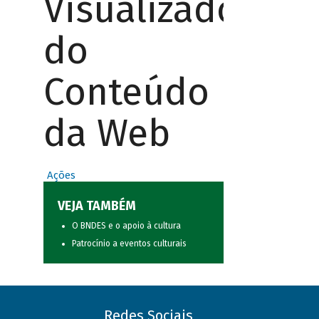
Visualizador
do
Conteúdo
da Web
Ações
VEJA TAMBÉM
O BNDES e o apoio à cultura
Patrocínio a eventos culturais
Redes Sociais