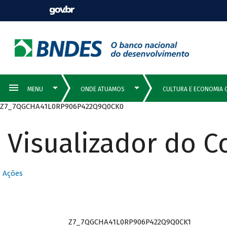
Z7_7QGCHA41L0RP906P422Q9Q0CK0
Visualizador do 
Ações
Z7_7QGCHA41L0RP906P422Q9Q0CK1