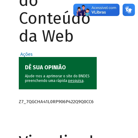
do
Conteúdo
da Web
Ações
DÊ SUA OPINIÃO
Ajude-nos a aprimorar o site do BNDES
preenchendo uma rápida
pesquisa
.
Z7_7QGCHA41L0RP906P422Q9Q0CC6