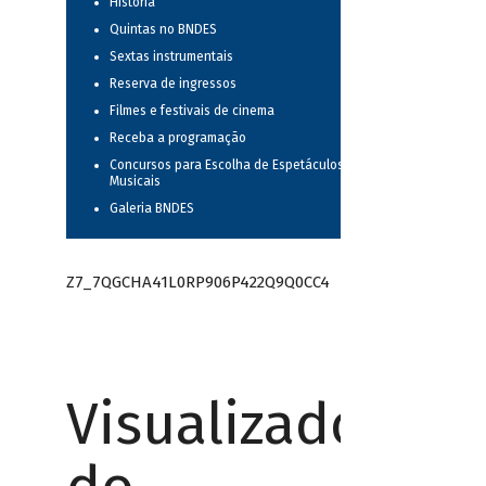
História
Quintas no BNDES
Sextas instrumentais
Reserva de ingressos
Filmes e festivais de cinema
Receba a programação
Concursos para Escolha de Espetáculos
Musicais
Galeria BNDES
Z7_7QGCHA41L0RP906P422Q9Q0CC4
Visualizador