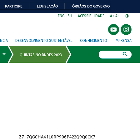
PARTICIPE
LEGISLAÇÃO
ÓRGÃOS DO GOVERNO
⁣
ENGLISH
ACESSIBILIDADE
A+
A-
NCIA
DESENVOLVIMENTO SUSTENTÁVEL
CONHECIMENTO
IMPRENSA
Busca
Z7_7QGCHA41L0RP906P422Q9Q0CK7