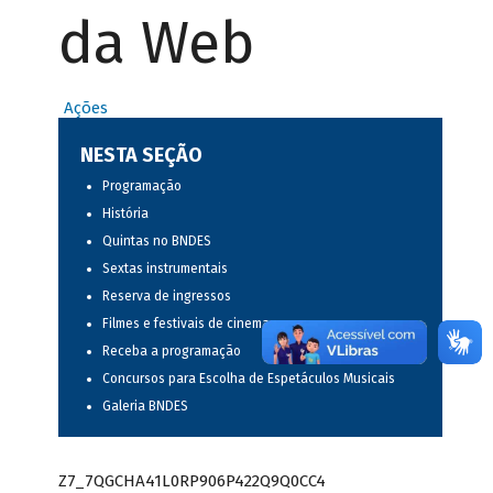
da Web
Ações
NESTA SEÇÃO
Programação
História
Quintas no BNDES
Sextas instrumentais
Reserva de ingressos
Filmes e festivais de cinema
Receba a programação
Concursos para Escolha de Espetáculos Musicais
Galeria BNDES
Z7_7QGCHA41L0RP906P422Q9Q0CC4