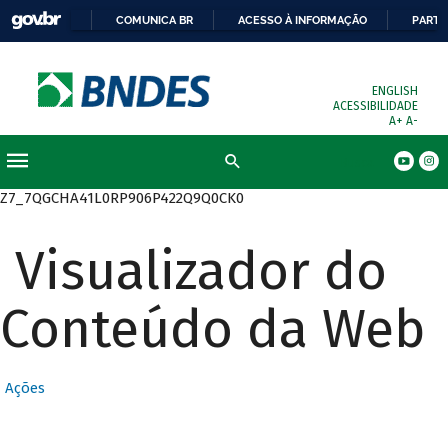
COMUNICA BR
ACESSO À INFORMAÇÃO
PARTI
ENGLISH
ACESSIBILIDADE
A+
A-
Busca
Z7_7QGCHA41L0RP906P422Q9Q0CK0
Visualizador do
Conteúdo da Web
Ações