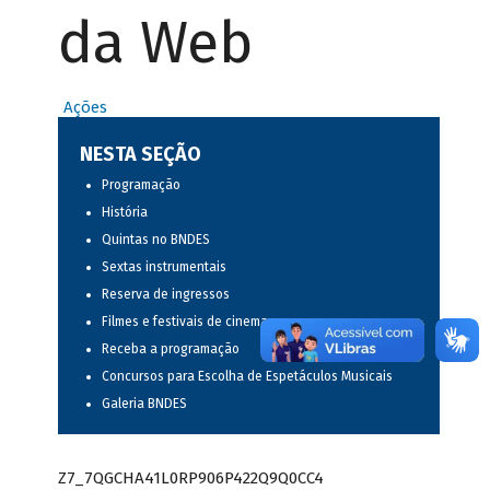
da Web
Ações
NESTA SEÇÃO
Programação
História
Quintas no BNDES
Sextas instrumentais
Reserva de ingressos
Filmes e festivais de cinema
Receba a programação
Concursos para Escolha de Espetáculos Musicais
Galeria BNDES
Z7_7QGCHA41L0RP906P422Q9Q0CC4