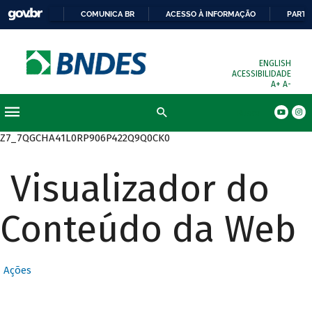
COMUNICA BR
ACESSO À INFORMAÇÃO
PARTI
ENGLISH
ACESSIBILIDADE
A+
A-
Busca
Z7_7QGCHA41L0RP906P422Q9Q0CK0
Visualizador do
Conteúdo da Web
Ações