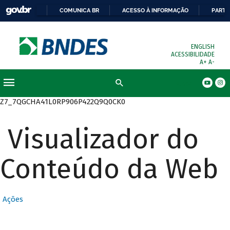
COMUNICA BR
ACESSO À INFORMAÇÃO
PARTI
ENGLISH
ACESSIBILIDADE
A+
A-
Busca
Z7_7QGCHA41L0RP906P422Q9Q0CK0
Visualizador do
Conteúdo da Web
Ações