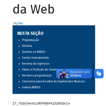
da Web
Ações
NESTA SEÇÃO
Programação
História
Quintas no BNDES
Sextas instrumentais
Reserva de ingressos
Filmes e festivais de cinema
Receba a programação
Concursos para Escolha de Espetáculos Musicais
Galeria BNDES
Z7_7QGCHA41L0RP906P422Q9Q0CC4