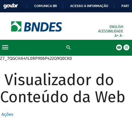
COMUNICA BR
ACESSO À INFORMAÇÃO
PARTI
ENGLISH
ACESSIBILIDADE
A+
A-
Busca
Z7_7QGCHA41L0RP906P422Q9Q0CK0
Visualizador do
Conteúdo da Web
Ações