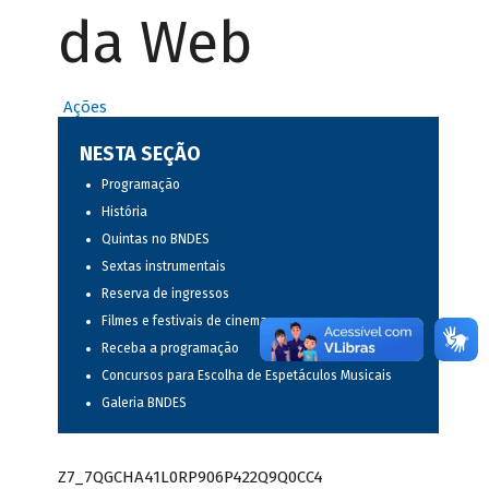
da Web
Ações
NESTA SEÇÃO
Programação
História
Quintas no BNDES
Sextas instrumentais
Reserva de ingressos
Filmes e festivais de cinema
Receba a programação
Concursos para Escolha de Espetáculos Musicais
Galeria BNDES
Z7_7QGCHA41L0RP906P422Q9Q0CC4