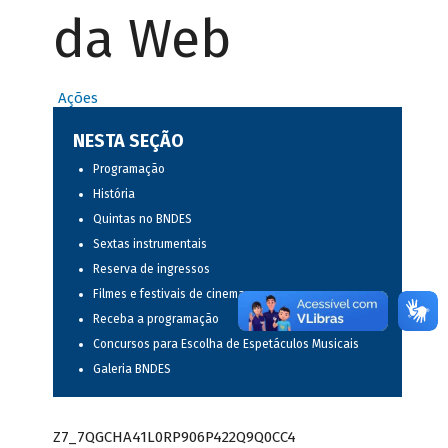
da Web
Ações
NESTA SEÇÃO
Programação
História
Quintas no BNDES
Sextas instrumentais
Reserva de ingressos
Filmes e festivais de cinema
Receba a programação
Concursos para Escolha de Espetáculos Musicais
Galeria BNDES
Z7_7QGCHA41L0RP906P422Q9Q0CC4