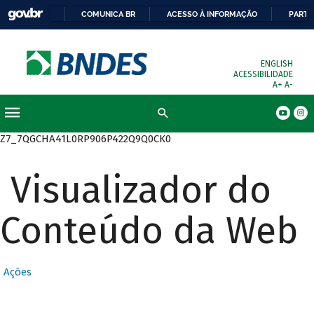
COMUNICA BR
ACESSO À INFORMAÇÃO
PARTI
ENGLISH
ACESSIBILIDADE
A+
A-
Busca
Z7_7QGCHA41L0RP906P422Q9Q0CK0
Visualizador do
Conteúdo da Web
Ações