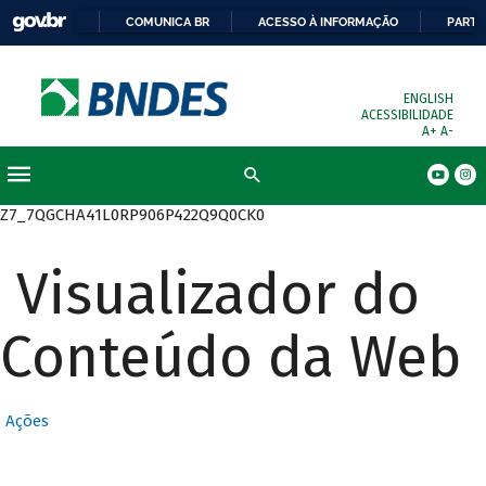
COMUNICA BR
ACESSO À INFORMAÇÃO
PARTI
ENGLISH
ACESSIBILIDADE
A+
A-
Busca
Z7_7QGCHA41L0RP906P422Q9Q0CK0
Visualizador do
Conteúdo da Web
Ações