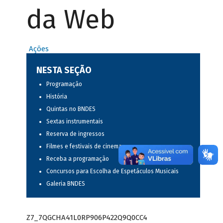
da Web
Ações
NESTA SEÇÃO
Programação
História
Quintas no BNDES
Sextas instrumentais
Reserva de ingressos
Filmes e festivais de cinema
Receba a programação
Concursos para Escolha de Espetáculos Musicais
Galeria BNDES
Z7_7QGCHA41L0RP906P422Q9Q0CC4