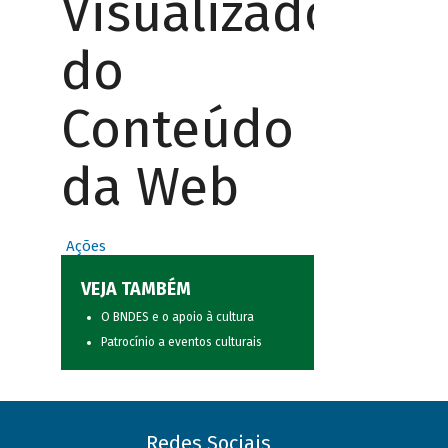
Visualizador
do
Conteúdo
da Web
Ações
VEJA TAMBÉM
O BNDES e o apoio à cultura
Patrocínio a eventos culturais
Redes Sociais