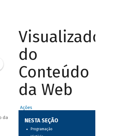
Visualizador
do
Conteúdo
da Web
Ações
o da
NESTA SEÇÃO
Programação