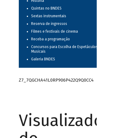
História
Quintas no BNDES
Sextas instrumentais
Reserva de ingressos
Filmes e festivais de cinema
Receba a programação
Concursos para Escolha de Espetáculos
Musicais
Galeria BNDES
Z7_7QGCHA41L0RP906P422Q9Q0CC4
Visualizador