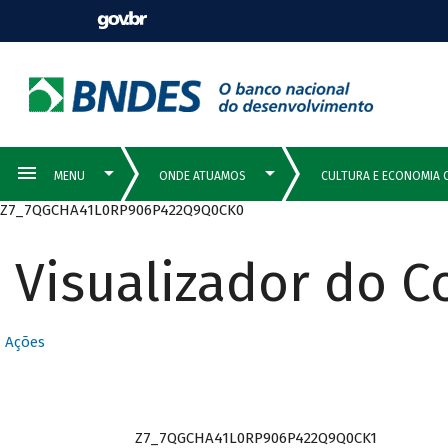
Z7_7QGCHA41L0RP906P422Q9Q0CK0
Visualizador do 
Ações
Z7_7QGCHA41L0RP906P422Q9Q0CK1