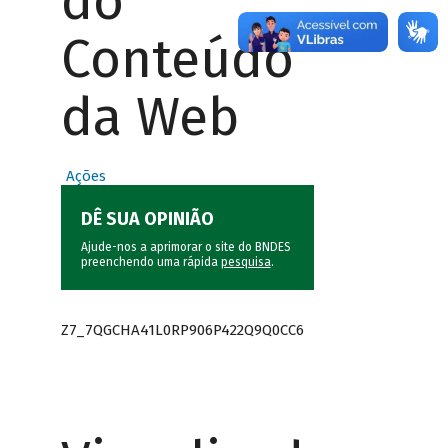
do
Conteúdo
da Web
Ações
DÊ SUA OPINIÃO
Ajude-nos a aprimorar o site do BNDES
preenchendo uma rápida
pesquisa
.
Z7_7QGCHA41L0RP906P422Q9Q0CC6