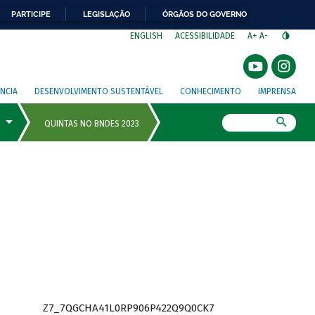
PARTICIPE
LEGISLAÇÃO
ÓRGÃOS DO GOVERNO
⁣
ENGLISH
ACESSIBILIDADE
A+
A-
NCIA
DESENVOLVIMENTO SUSTENTÁVEL
CONHECIMENTO
IMPRENSA
Busca
Z7_7QGCHA41L0RP906P422Q9Q0CK7