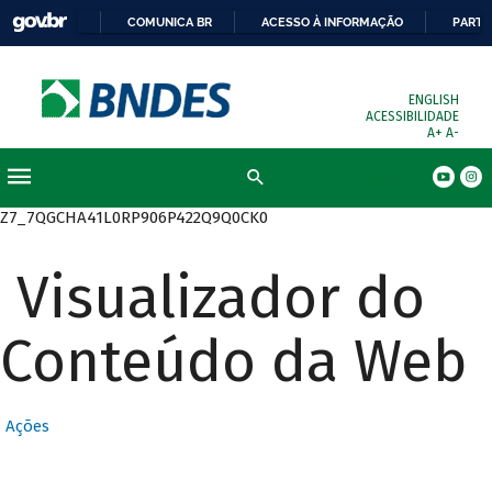
COMUNICA BR
ACESSO À INFORMAÇÃO
PARTI
ENGLISH
ACESSIBILIDADE
A+
A-
Busca
Z7_7QGCHA41L0RP906P422Q9Q0CK0
Visualizador do
Conteúdo da Web
Ações