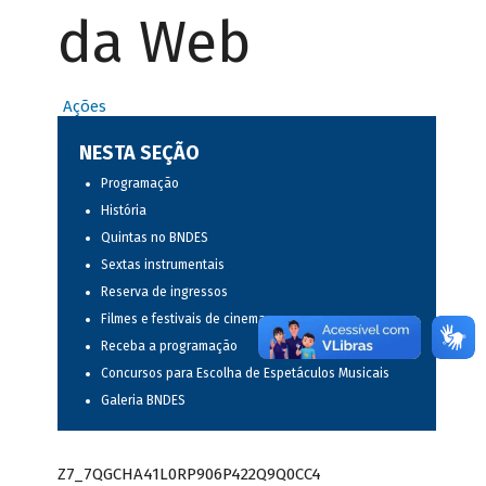
da Web
Ações
NESTA SEÇÃO
Programação
História
Quintas no BNDES
Sextas instrumentais
Reserva de ingressos
Filmes e festivais de cinema
Receba a programação
Concursos para Escolha de Espetáculos Musicais
Galeria BNDES
Z7_7QGCHA41L0RP906P422Q9Q0CC4