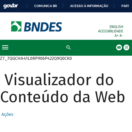
COMUNICA BR
ACESSO À INFORMAÇÃO
PARTI
ENGLISH
ACESSIBILIDADE
A+
A-
Busca
Z7_7QGCHA41L0RP906P422Q9Q0CK0
Visualizador do
Conteúdo da Web
Ações