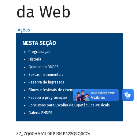
da Web
Ações
NESTA SEÇÃO
Programação
História
Quintas no BNDES
Sextas instrumentais
Reserva de ingressos
Filmes e festivais de cinema
Receba a programação
Concursos para Escolha de Espetáculos Musicais
Galeria BNDES
Z7_7QGCHA41L0RP906P422Q9Q0CC4