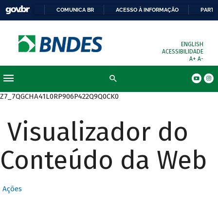
COMUNICA BR
ACESSO À INFORMAÇÃO
PARTI
ENGLISH
ACESSIBILIDADE
A+
A-
Busca
Z7_7QGCHA41L0RP906P422Q9Q0CK0
Visualizador do
Conteúdo da Web
Ações