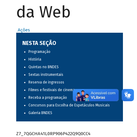
da Web
Ações
NESTA SEÇÃO
Programação
História
Quintas no BNDES
Sextas instrumentais
Reserva de ingressos
Filmes e festivais de cinema
Receba a programação
Concursos para Escolha de Espetáculos Musicais
Galeria BNDES
Z7_7QGCHA41L0RP906P422Q9Q0CC4