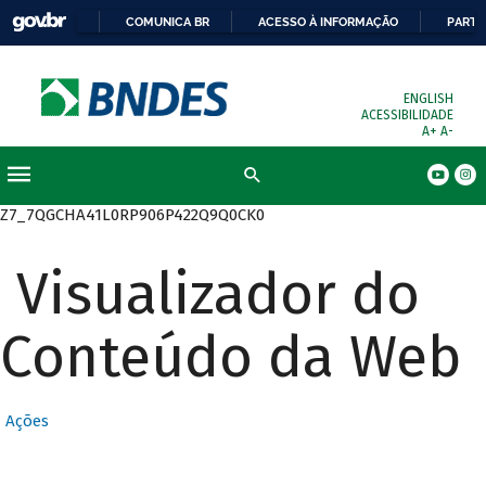
COMUNICA BR
ACESSO À INFORMAÇÃO
PARTI
ENGLISH
ACESSIBILIDADE
A+
A-
Busca
Z7_7QGCHA41L0RP906P422Q9Q0CK0
Visualizador do
Conteúdo da Web
Ações