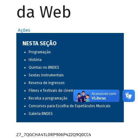
da Web
Ações
NESTA SEÇÃO
Programação
História
Quintas no BNDES
Sextas instrumentais
Reserva de ingressos
Filmes e festivais de cinema
Receba a programação
Concursos para Escolha de Espetáculos Musicais
Galeria BNDES
Z7_7QGCHA41L0RP906P422Q9Q0CC4