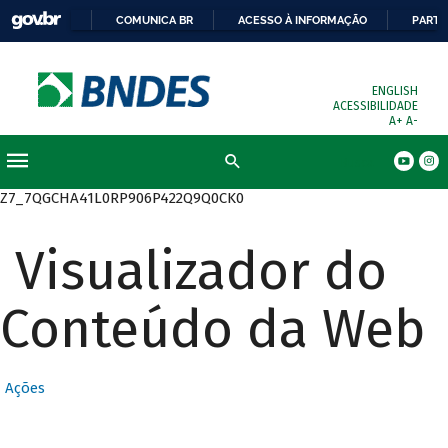
COMUNICA BR
ACESSO À INFORMAÇÃO
PARTI
ENGLISH
ACESSIBILIDADE
A+
A-
Busca
Z7_7QGCHA41L0RP906P422Q9Q0CK0
Visualizador do
Conteúdo da Web
Ações