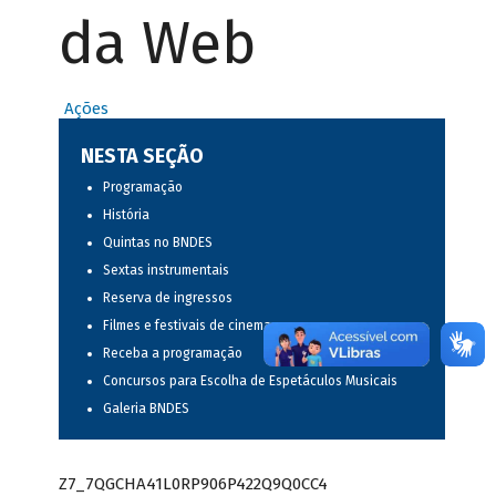
da Web
Ações
NESTA SEÇÃO
Programação
História
Quintas no BNDES
Sextas instrumentais
Reserva de ingressos
Filmes e festivais de cinema
Receba a programação
Concursos para Escolha de Espetáculos Musicais
Galeria BNDES
Z7_7QGCHA41L0RP906P422Q9Q0CC4