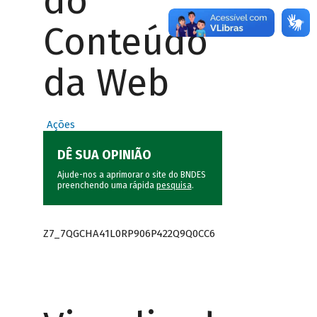
do
Conteúdo
da Web
Ações
DÊ SUA OPINIÃO
Ajude-nos a aprimorar o site do BNDES
preenchendo uma rápida
pesquisa
.
Z7_7QGCHA41L0RP906P422Q9Q0CC6