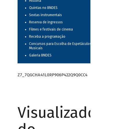
História
Quintas no BNDES
Sextas instrumentais
Reserva de ingressos
Filmes e festivais de cinema
Receba a programação
Concursos para Escolha de Espetáculos
Musicais
Galeria BNDES
Z7_7QGCHA41L0RP906P422Q9Q0CC4
Visualizador