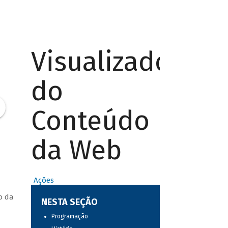
Visualizador
do
Conteúdo
da Web
Ações
o da
NESTA SEÇÃO
Programação