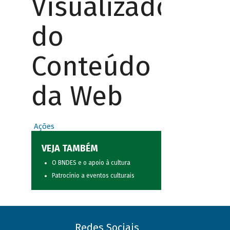
Visualizador
do
Conteúdo
da Web
Ações
VEJA TAMBÉM
O BNDES e o apoio à cultura
Patrocínio a eventos culturais
Redes Sociais