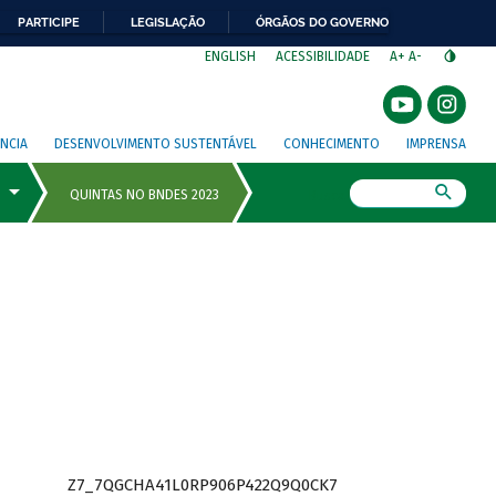
PARTICIPE
LEGISLAÇÃO
ÓRGÃOS DO GOVERNO
⁣
ENGLISH
ACESSIBILIDADE
A+
A-
NCIA
DESENVOLVIMENTO SUSTENTÁVEL
CONHECIMENTO
IMPRENSA
Busca
Z7_7QGCHA41L0RP906P422Q9Q0CK7