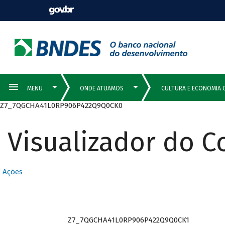
Z7_7QGCHA41L0RP906P422Q9Q0CK0
Visualizador do 
Ações
Z7_7QGCHA41L0RP906P422Q9Q0CK1