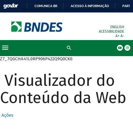
COMUNICA BR
ACESSO À INFORMAÇÃO
PARTI
ENGLISH
ACESSIBILIDADE
A+
A-
Busca
Z7_7QGCHA41L0RP906P422Q9Q0CK0
Visualizador do
Conteúdo da Web
Ações