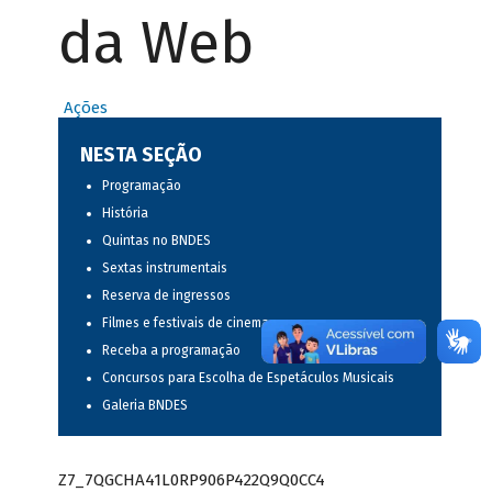
da Web
Ações
NESTA SEÇÃO
Programação
História
Quintas no BNDES
Sextas instrumentais
Reserva de ingressos
Filmes e festivais de cinema
Receba a programação
Concursos para Escolha de Espetáculos Musicais
Galeria BNDES
Z7_7QGCHA41L0RP906P422Q9Q0CC4