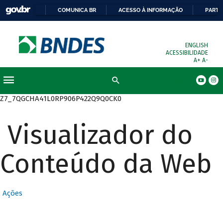
COMUNICA BR
ACESSO À INFORMAÇÃO
PARTI
ENGLISH
ACESSIBILIDADE
A+
A-
Busca
Z7_7QGCHA41L0RP906P422Q9Q0CK0
Visualizador do
Conteúdo da Web
Ações