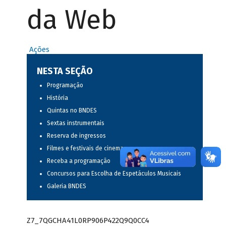
da Web
Ações
NESTA SEÇÃO
Programação
História
Quintas no BNDES
Sextas instrumentais
Reserva de ingressos
Filmes e festivais de cinema
Receba a programação
Concursos para Escolha de Espetáculos Musicais
Galeria BNDES
Z7_7QGCHA41L0RP906P422Q9Q0CC4