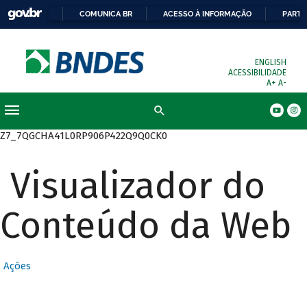
COMUNICA BR
ACESSO À INFORMAÇÃO
PARTI
ENGLISH
ACESSIBILIDADE
A+
A-
Busca
Z7_7QGCHA41L0RP906P422Q9Q0CK0
Visualizador do
Conteúdo da Web
Ações