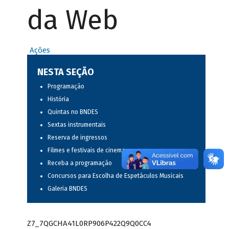
da Web
Ações
NESTA SEÇÃO
Programação
História
Quintas no BNDES
Sextas instrumentais
Reserva de ingressos
Filmes e festivais de cinema
Receba a programação
Concursos para Escolha de Espetáculos Musicais
Galeria BNDES
Z7_7QGCHA41L0RP906P422Q9Q0CC4