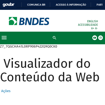
COMUNICA BR
ACESSO À INFORMAÇÃO
PARTI
ENGLISH
ACESSIBILIDADE
A+
A-
Busca
Z7_7QGCHA41L0RP906P422Q9Q0CK0
Visualizador do
Conteúdo da Web
Ações