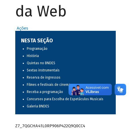
da Web
Ações
NESTA SEÇÃO
Programação
História
Quintas no BNDES
Sextas instrumentais
Reserva de ingressos
Filmes e festivais de cinema
Receba a programação
Concursos para Escolha de Espetáculos Musicais
Galeria BNDES
Z7_7QGCHA41L0RP906P422Q9Q0CC4