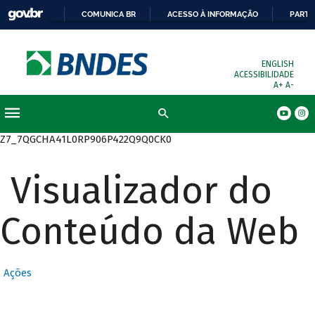
COMUNICA BR
ACESSO À INFORMAÇÃO
PARTI
ENGLISH
ACESSIBILIDADE
A+
A-
Busca
Z7_7QGCHA41L0RP906P422Q9Q0CK0
Visualizador do
Conteúdo da Web
Ações