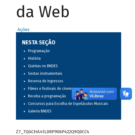
da Web
Ações
NESTA SEÇÃO
Programação
História
Quintas no BNDES
Sextas instrumentais
Reserva de ingressos
Filmes e festivais de cinema
Receba a programação
Concursos para Escolha de Espetáculos Musicais
Galeria BNDES
Z7_7QGCHA41L0RP906P422Q9Q0CC4