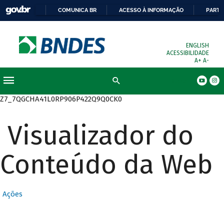
COMUNICA BR
ACESSO À INFORMAÇÃO
PARTI
ENGLISH
ACESSIBILIDADE
A+
A-
Busca
Z7_7QGCHA41L0RP906P422Q9Q0CK0
Visualizador do
Conteúdo da Web
Ações