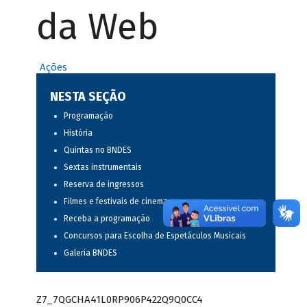
da Web
Ações
NESTA SEÇÃO
Programação
História
Quintas no BNDES
Sextas instrumentais
Reserva de ingressos
Filmes e festivais de cinema
Receba a programação
Concursos para Escolha de Espetáculos Musicais
Galeria BNDES
Z7_7QGCHA41L0RP906P422Q9Q0CC4