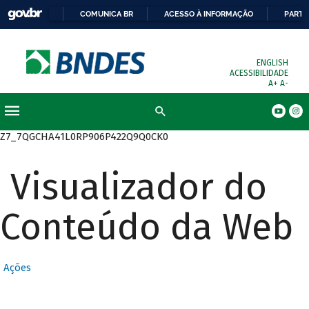
COMUNICA BR
ACESSO À INFORMAÇÃO
PARTI
ENGLISH
ACESSIBILIDADE
A+
A-
Busca
Z7_7QGCHA41L0RP906P422Q9Q0CK0
Visualizador do
Conteúdo da Web
Ações