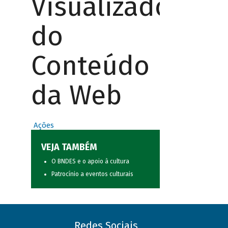
Visualizador
do
Conteúdo
da Web
Ações
VEJA TAMBÉM
O BNDES e o apoio à cultura
Patrocínio a eventos culturais
Redes Sociais