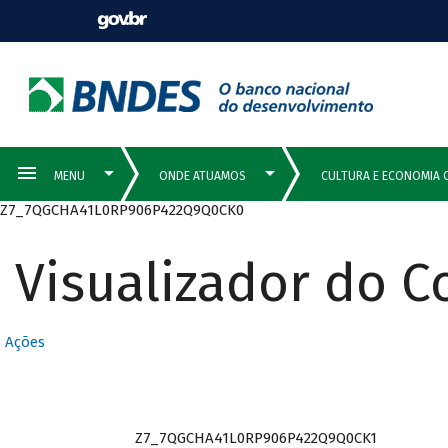
Z7_7QGCHA41L0RP906P422Q9Q0CK0
Visualizador do 
Ações
Z7_7QGCHA41L0RP906P422Q9Q0CK1