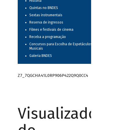
História
Quintas no BNDES
Sextas instrumentais
Reserva de ingressos
Filmes e festivais de cinema
Receba a programação
Concursos para Escolha de Espetáculos
Musicais
Galeria BNDES
Z7_7QGCHA41L0RP906P422Q9Q0CC4
Visualizador