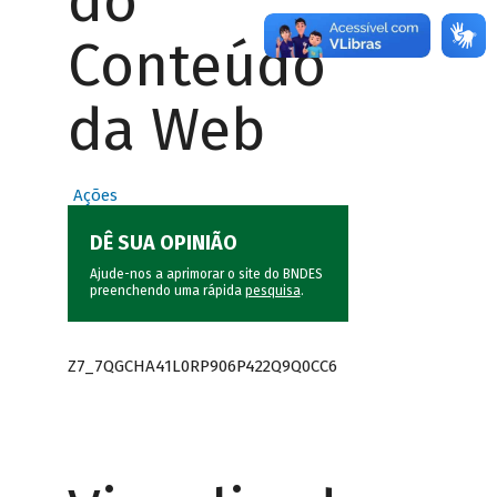
do
Conteúdo
da Web
Ações
DÊ SUA OPINIÃO
Ajude-nos a aprimorar o site do BNDES
preenchendo uma rápida
pesquisa
.
Z7_7QGCHA41L0RP906P422Q9Q0CC6