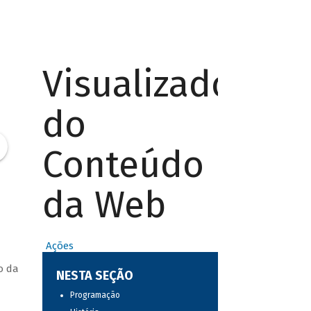
Visualizador
do
Conteúdo
da Web
Ações
o da
NESTA SEÇÃO
Programação