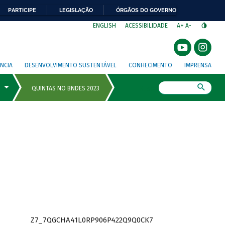
PARTICIPE
LEGISLAÇÃO
ÓRGÃOS DO GOVERNO
⁣
ENGLISH
ACESSIBILIDADE
A+
A-
NCIA
DESENVOLVIMENTO SUSTENTÁVEL
CONHECIMENTO
IMPRENSA
Busca
Z7_7QGCHA41L0RP906P422Q9Q0CK7