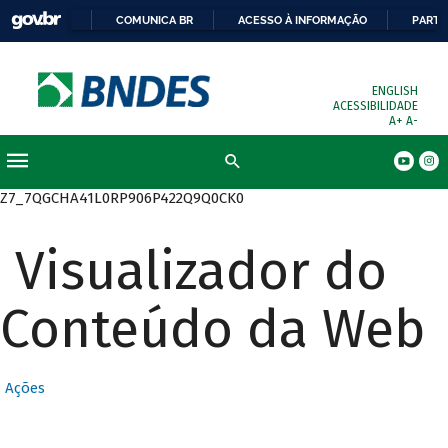
COMUNICA BR
ACESSO À INFORMAÇÃO
PARTI
ENGLISH
ACESSIBILIDADE
A+
A-
Busca
Z7_7QGCHA41L0RP906P422Q9Q0CK0
Visualizador do
Conteúdo da Web
Ações