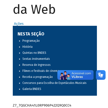
da Web
Ações
NESTA SEÇÃO
Programação
História
Quintas no BNDES
Sextas instrumentais
Reserva de ingressos
Filmes e festivais de cinema
Receba a programação
Concursos para Escolha de Espetáculos Musicais
Galeria BNDES
Z7_7QGCHA41L0RP906P422Q9Q0CC4