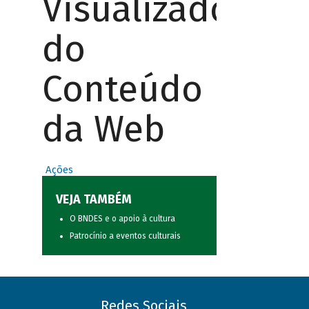
Visualizador
do
Conteúdo
da Web
Ações
VEJA TAMBÉM
O BNDES e o apoio à cultura
Patrocínio a eventos culturais
Redes Sociais