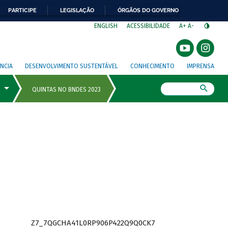
PARTICIPE
LEGISLAÇÃO
ÓRGÃOS DO GOVERNO
⁣
ENGLISH
ACESSIBILIDADE
A+
A-
NCIA
DESENVOLVIMENTO SUSTENTÁVEL
CONHECIMENTO
IMPRENSA
Busca
Z7_7QGCHA41L0RP906P422Q9Q0CK7