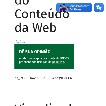
do
Conteúdo
da Web
Ações
DÊ SUA OPINIÃO
Ajude-nos a aprimorar o site do BNDES
preenchendo uma rápida
pesquisa
.
Z7_7QGCHA41L0RP906P422Q9Q0CC6