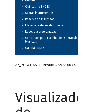
História
Quintas no BNDES
Sextas instrumentais
Reserva de ingressos
Filmes e festivais de cinema
Receba a programação
Concursos para Escolha de Espetáculos
Musicais
Galeria BNDES
Z7_7QGCHA41L0RP906P422Q9Q0CC4
Visualizador