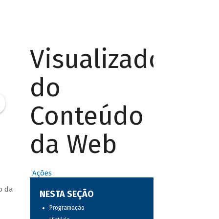
Visualizador
do
Conteúdo
da Web
Ações
o da
NESTA SEÇÃO
Programação