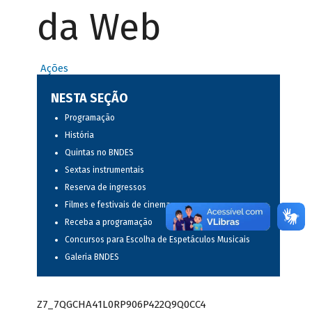
da Web
Ações
NESTA SEÇÃO
Programação
História
Quintas no BNDES
Sextas instrumentais
Reserva de ingressos
Filmes e festivais de cinema
Receba a programação
Concursos para Escolha de Espetáculos Musicais
Galeria BNDES
Z7_7QGCHA41L0RP906P422Q9Q0CC4