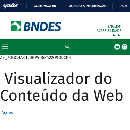
COMUNICA BR
ACESSO À INFORMAÇÃO
PARTI
ENGLISH
ACESSIBILIDADE
A+
A-
Busca
Z7_7QGCHA41L0RP906P422Q9Q0CK0
Visualizador do
Conteúdo da Web
Ações