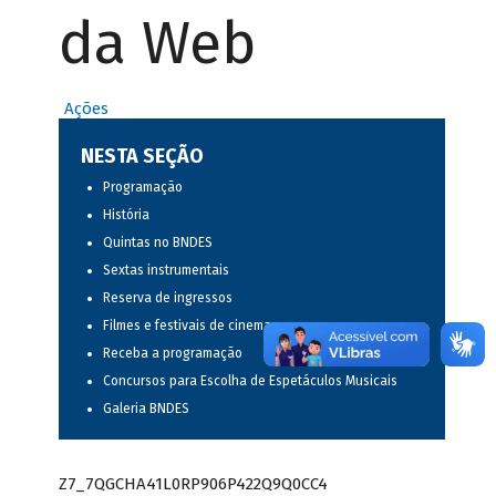
da Web
Ações
NESTA SEÇÃO
Programação
História
Quintas no BNDES
Sextas instrumentais
Reserva de ingressos
Filmes e festivais de cinema
Receba a programação
Concursos para Escolha de Espetáculos Musicais
Galeria BNDES
Z7_7QGCHA41L0RP906P422Q9Q0CC4