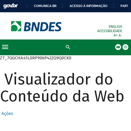
COMUNICA BR
ACESSO À INFORMAÇÃO
PARTI
ENGLISH
ACESSIBILIDADE
A+
A-
Busca
Z7_7QGCHA41L0RP906P422Q9Q0CK0
Visualizador do
Conteúdo da Web
Ações