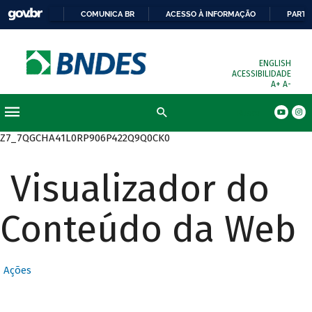
COMUNICA BR
ACESSO À INFORMAÇÃO
PARTI
ENGLISH
ACESSIBILIDADE
A+
A-
Busca
Z7_7QGCHA41L0RP906P422Q9Q0CK0
Visualizador do
Conteúdo da Web
Ações