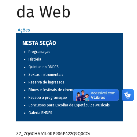
da Web
Ações
NESTA SEÇÃO
Programação
História
Quintas no BNDES
Sextas instrumentais
Reserva de ingressos
Filmes e festivais de cinema
Receba a programação
Concursos para Escolha de Espetáculos Musicais
Galeria BNDES
Z7_7QGCHA41L0RP906P422Q9Q0CC4