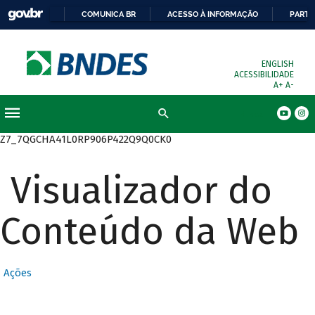
COMUNICA BR
ACESSO À INFORMAÇÃO
PARTI
ENGLISH
ACESSIBILIDADE
A+
A-
Busca
Z7_7QGCHA41L0RP906P422Q9Q0CK0
Visualizador do
Conteúdo da Web
Ações