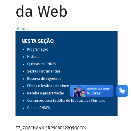
da Web
Ações
NESTA SEÇÃO
Programação
História
Quintas no BNDES
Sextas instrumentais
Reserva de ingressos
Filmes e festivais de cinema
Receba a programação
Concursos para Escolha de Espetáculos Musicais
Galeria BNDES
Z7_7QGCHA41L0RP906P422Q9Q0CC4