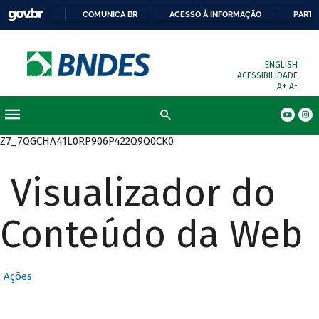
COMUNICA BR
ACESSO À INFORMAÇÃO
PARTI
ENGLISH
ACESSIBILIDADE
A+
A-
Busca
Z7_7QGCHA41L0RP906P422Q9Q0CK0
Visualizador do
Conteúdo da Web
Ações