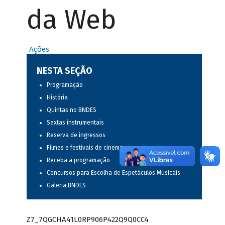
da Web
Ações
NESTA SEÇÃO
Programação
História
Quintas no BNDES
Sextas instrumentais
Reserva de ingressos
Filmes e festivais de cinema
Receba a programação
Concursos para Escolha de Espetáculos Musicais
Galeria BNDES
Z7_7QGCHA41L0RP906P422Q9Q0CC4