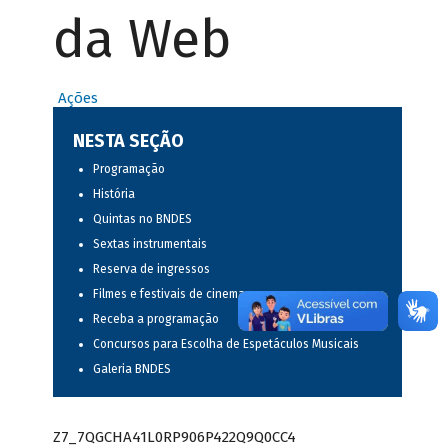
da Web
Ações
NESTA SEÇÃO
Programação
História
Quintas no BNDES
Sextas instrumentais
Reserva de ingressos
Filmes e festivais de cinema
Receba a programação
Concursos para Escolha de Espetáculos Musicais
Galeria BNDES
Z7_7QGCHA41L0RP906P422Q9Q0CC4