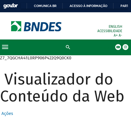
COMUNICA BR
ACESSO À INFORMAÇÃO
PARTI
ENGLISH
ACESSIBILIDADE
A+
A-
Busca
Z7_7QGCHA41L0RP906P422Q9Q0CK0
Visualizador do
Conteúdo da Web
Ações