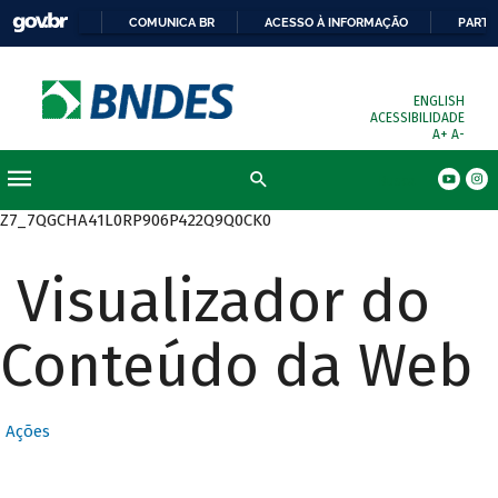
COMUNICA BR
ACESSO À INFORMAÇÃO
PARTI
ENGLISH
ACESSIBILIDADE
A+
A-
Busca
Z7_7QGCHA41L0RP906P422Q9Q0CK0
Visualizador do
Conteúdo da Web
Ações