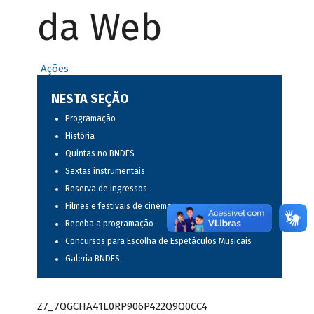
da Web
Ações
NESTA SEÇÃO
Programação
História
Quintas no BNDES
Sextas instrumentais
Reserva de ingressos
Filmes e festivais de cinema
Receba a programação
Concursos para Escolha de Espetáculos Musicais
Galeria BNDES
Z7_7QGCHA41L0RP906P422Q9Q0CC4