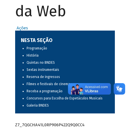
da Web
Ações
NESTA SEÇÃO
Programação
História
Quintas no BNDES
Sextas instrumentais
Reserva de ingressos
Filmes e festivais de cinema
Receba a programação
Concursos para Escolha de Espetáculos Musicais
Galeria BNDES
Z7_7QGCHA41L0RP906P422Q9Q0CC4