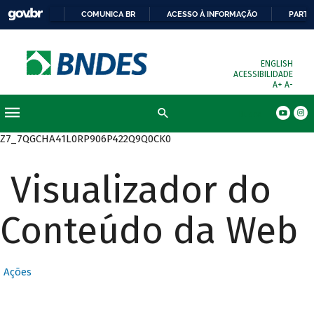
COMUNICA BR
ACESSO À INFORMAÇÃO
PARTI
ENGLISH
ACESSIBILIDADE
A+
A-
Busca
Z7_7QGCHA41L0RP906P422Q9Q0CK0
Visualizador do
Conteúdo da Web
Ações